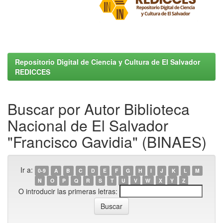
Repositorio Digital de Ciencia y Cultura de El Salvador
REDICCES
Buscar por Autor Biblioteca
Nacional de El Salvador
"Francisco Gavidia" (BINAES)
Ir a:
0-9
A
B
C
D
E
F
G
H
I
J
K
L
M
N
O
P
Q
R
S
T
U
V
W
X
Y
Z
O introducir las primeras letras: