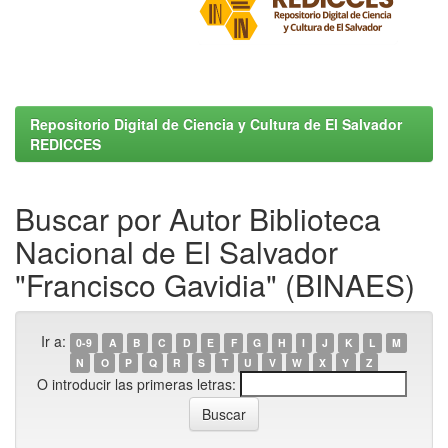
Repositorio Digital de Ciencia y Cultura de El Salvador
REDICCES
Buscar por Autor Biblioteca
Nacional de El Salvador
"Francisco Gavidia" (BINAES)
Ir a:
0-9
A
B
C
D
E
F
G
H
I
J
K
L
M
N
O
P
Q
R
S
T
U
V
W
X
Y
Z
O introducir las primeras letras: