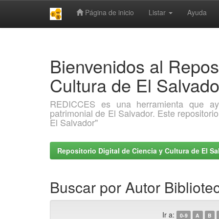
Página de inicio
Listar
Ayuda
Skip
navigation
Bienvenidos al Reposi
Cultura de El Salva
REDICCES es una herramienta que ayuda 
patrimonial de El Salvador. Este repositori
El Salvador"
Repositorio Digital de Ciencia y Cultura de El 
Buscar por Autor Bibliote
Ir a:
0-9
A
B