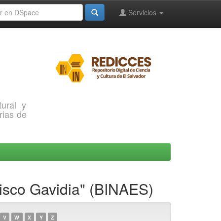
Servicios
ural y
rias de
cisco Gavidia" (BINAES)
V
W
X
Y
Z