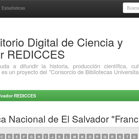
Estadísticas
torio Digital de Ciencia y
dor REDICCES
a difundir la historia, producción científica, cult
o es un proyecto del "Consorcio de Bibliotecas Universita
Salvador REDICCES
ca Nacional de El Salvador "Fran
C
D
E
F
G
H
I
J
K
L
M
N
O
P
Q
R
S
T
U