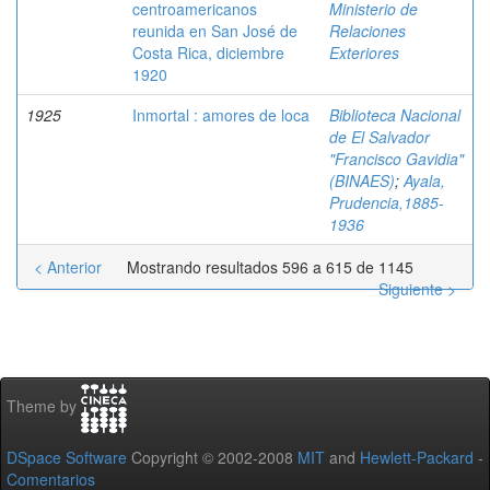
centroamericanos
Ministerio de
reunida en San José de
Relaciones
Costa Rica, diciembre
Exteriores
1920
1925
Inmortal : amores de loca
Biblioteca Nacional
de El Salvador
"Francisco Gavidia"
(BINAES)
;
Ayala,
Prudencia,1885-
1936
< Anterior
Mostrando resultados 596 a 615 de 1145
Siguiente >
Theme by
DSpace Software
Copyright © 2002-2008
MIT
and
Hewlett-Packard
-
Comentarios