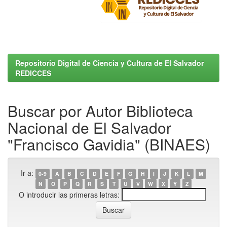
Repositorio Digital de Ciencia y Cultura de El Salvador
REDICCES
Buscar por Autor Biblioteca
Nacional de El Salvador
"Francisco Gavidia" (BINAES)
Ir a:
0-9
A
B
C
D
E
F
G
H
I
J
K
L
M
N
O
P
Q
R
S
T
U
V
W
X
Y
Z
O introducir las primeras letras: