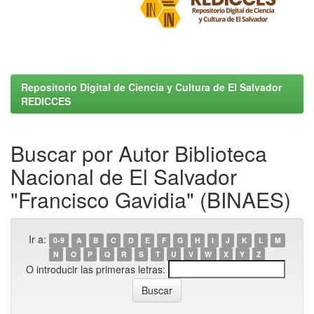
Repositorio Digital de Ciencia y Cultura de El Salvador
REDICCES
Buscar por Autor Biblioteca
Nacional de El Salvador
"Francisco Gavidia" (BINAES)
Ir a:
0-9
A
B
C
D
E
F
G
H
I
J
K
L
M
N
O
P
Q
R
S
T
U
V
W
X
Y
Z
O introducir las primeras letras: