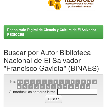
Repositorio Digital de Ciencia y Cultura de El Salvador
REDICCES
Buscar por Autor Biblioteca
Nacional de El Salvador
"Francisco Gavidia" (BINAES)
Ir a:
0-9
A
B
C
D
E
F
G
H
I
J
K
L
M
N
O
P
Q
R
S
T
U
V
W
X
Y
Z
O introducir las primeras letras: