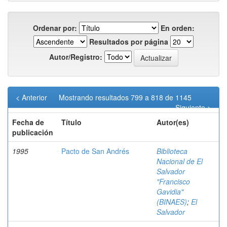
Ordenar por:
En orden:
Resultados por página
Autor/Registro:
< Anterior
Mostrando resultados 799 a 818 de 1145
Siguiente >
Fecha de
Título
Autor(es)
publicación
1995
Pacto de San Andrés
Biblioteca
Nacional de El
Salvador
"Francisco
Gavidia"
(BINAES)
;
El
Salvador