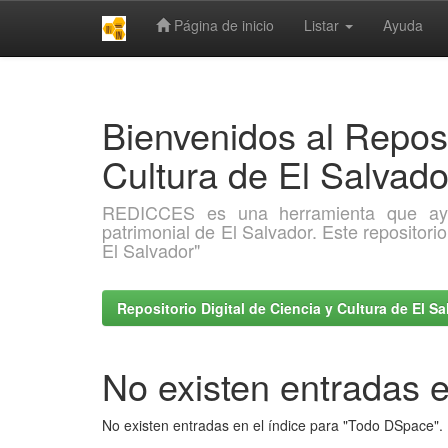
Página de inicio
Listar
Ayuda
Skip
navigation
Bienvenidos al Reposi
Cultura de El Salva
REDICCES es una herramienta que ayuda 
patrimonial de El Salvador. Este repositori
El Salvador"
Repositorio Digital de Ciencia y Cultura de El 
No existen entradas e
No existen entradas en el índice para "Todo DSpace".