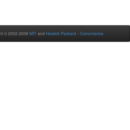
ht © 2002-2008
MIT
and
Hewlett-Packard
-
Comentarios