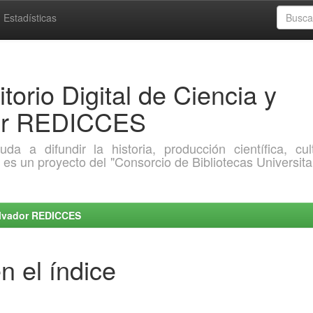
Estadísticas
torio Digital de Ciencia y
dor REDICCES
a difundir la historia, producción científica, cult
o es un proyecto del "Consorcio de Bibliotecas Universita
Salvador REDICCES
n el índice