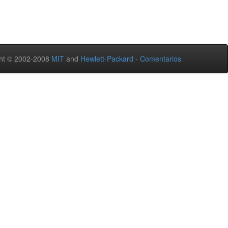
ht © 2002-2008
MIT
and
Hewlett-Packard
-
Comentarios