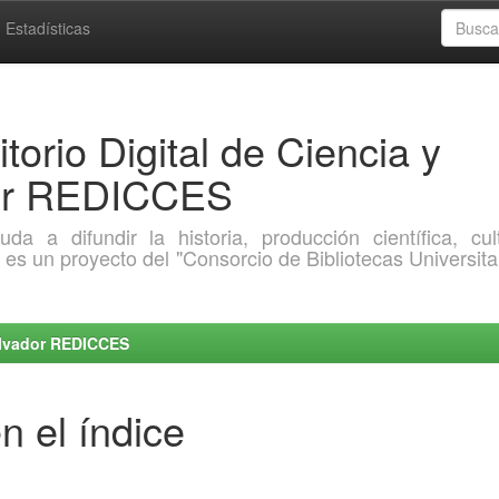
Estadísticas
torio Digital de Ciencia y
dor REDICCES
a difundir la historia, producción científica, cult
o es un proyecto del "Consorcio de Bibliotecas Universita
Salvador REDICCES
n el índice