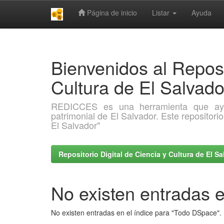
Página de inicio
Listar
Ayuda
Skip
navigation
Bienvenidos al Reposi
Cultura de El Salva
REDICCES es una herramienta que ayuda 
patrimonial de El Salvador. Este repositori
El Salvador"
Repositorio Digital de Ciencia y Cultura de El 
No existen entradas e
No existen entradas en el índice para "Todo DSpace".