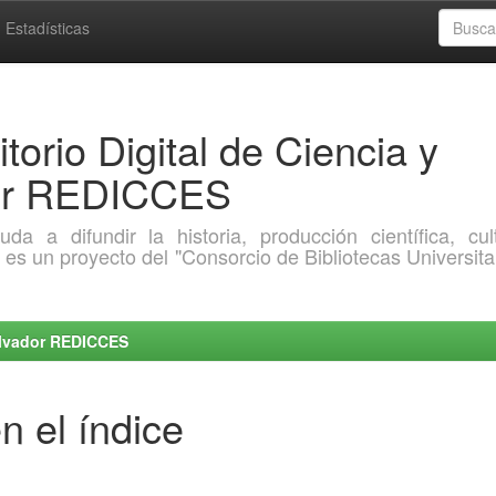
Estadísticas
torio Digital de Ciencia y
dor REDICCES
a difundir la historia, producción científica, cult
o es un proyecto del "Consorcio de Bibliotecas Universita
Salvador REDICCES
n el índice