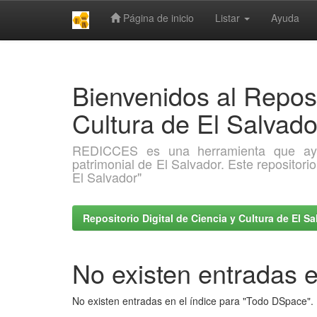
Página de inicio
Listar
Ayuda
Skip
navigation
Bienvenidos al Reposi
Cultura de El Salva
REDICCES es una herramienta que ayuda 
patrimonial de El Salvador. Este repositori
El Salvador"
Repositorio Digital de Ciencia y Cultura de El 
No existen entradas e
No existen entradas en el índice para "Todo DSpace".