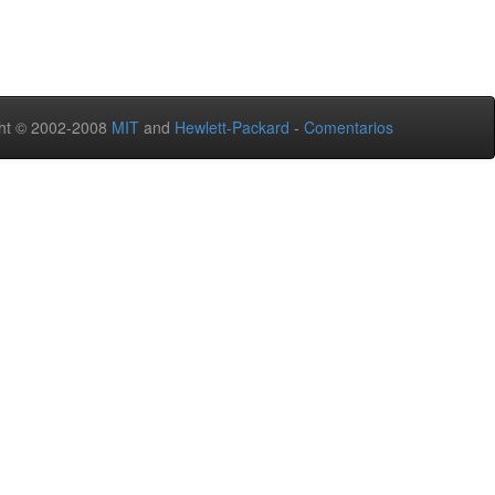
ht © 2002-2008
MIT
and
Hewlett-Packard
-
Comentarios