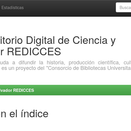
Estadísticas
torio Digital de Ciencia y
dor REDICCES
a difundir la historia, producción científica, cult
o es un proyecto del "Consorcio de Bibliotecas Universita
Salvador REDICCES
n el índice