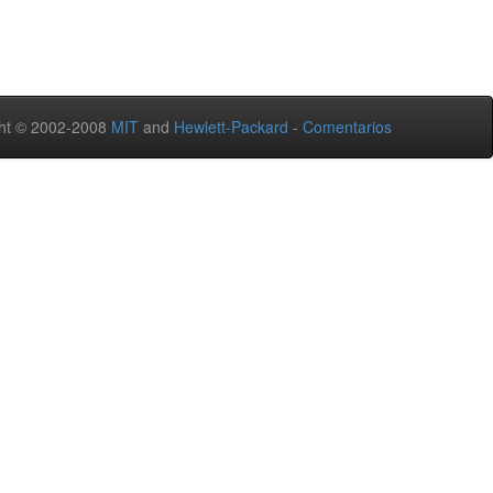
ht © 2002-2008
MIT
and
Hewlett-Packard
-
Comentarios