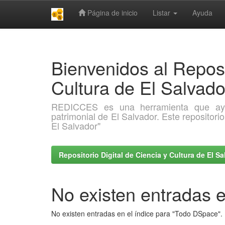
Página de inicio
Listar
Ayuda
Skip
navigation
Bienvenidos al Reposi
Cultura de El Salva
REDICCES es una herramienta que ayuda 
patrimonial de El Salvador. Este repositori
El Salvador"
Repositorio Digital de Ciencia y Cultura de El 
No existen entradas e
No existen entradas en el índice para "Todo DSpace".