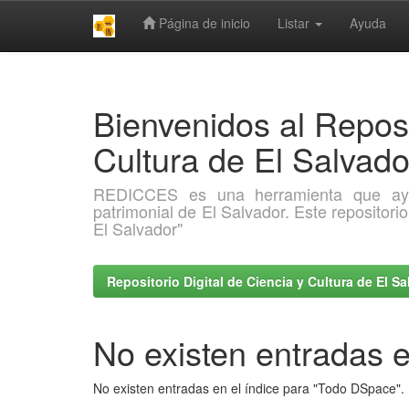
Página de inicio
Listar
Ayuda
Skip
navigation
Bienvenidos al Reposi
Cultura de El Salva
REDICCES es una herramienta que ayuda 
patrimonial de El Salvador. Este repositori
El Salvador"
Repositorio Digital de Ciencia y Cultura de El 
No existen entradas e
No existen entradas en el índice para "Todo DSpace".