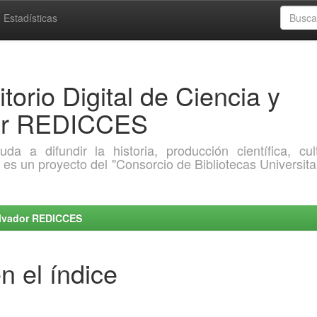
Estadísticas
torio Digital de Ciencia y
dor REDICCES
a difundir la historia, producción científica, cult
o es un proyecto del "Consorcio de Bibliotecas Universita
Salvador REDICCES
n el índice