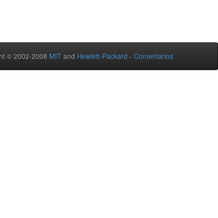
ht © 2002-2008
MIT
and
Hewlett-Packard
-
Comentarios