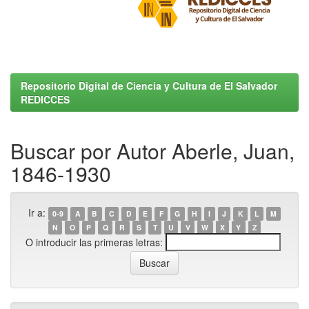
Repositorio Digital de Ciencia y Cultura de El Salvador
REDICCES
Buscar por Autor Aberle, Juan,
1846-1930
Ir a:
0-9
A
B
C
D
E
F
G
H
I
J
K
L
M
N
O
P
Q
R
S
T
U
V
W
X
Y
Z
O introducir las primeras letras: