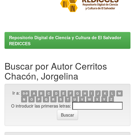
Repositorio Digital de Ciencia y Cultura de El Salvador
REDICCES
Buscar por Autor Cerritos
Chacón, Jorgelina
Ir a:
0-9
A
B
C
D
E
F
G
H
I
J
K
L
M
N
O
P
Q
R
S
T
U
V
W
X
Y
Z
O introducir las primeras letras: