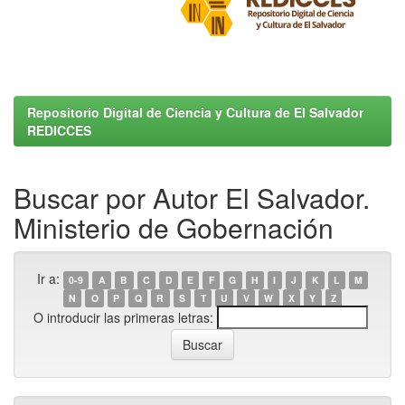
Repositorio Digital de Ciencia y Cultura de El Salvador
REDICCES
Buscar por Autor El Salvador.
Ministerio de Gobernación
Ir a:
0-9
A
B
C
D
E
F
G
H
I
J
K
L
M
N
O
P
Q
R
S
T
U
V
W
X
Y
Z
O introducir las primeras letras: