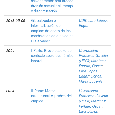
salvadoreñas: patriarcado,
división sexual del trabajo
y discriminación
2013-05-09
Globalización e
UDB
;
Lara López,
informalización del
Edgar
empleo: deterioro de las
condiciones de empleo en
El Salvador
2004
I-Parte: Breve esbozo del
Universidad
contexto socio-económico-
Francisco Gavidia
laboral
(UFG)
;
Martínez
Peñate, Oscar
;
Lara López,
Edgar
;
Ochoa,
María Eugenia
2004
II-Parte: Marco
Universidad
institucional y jurídico del
Francisco Gavidia
empleo
(UFG)
;
Martínez
Peñate, Oscar
;
Lara López,