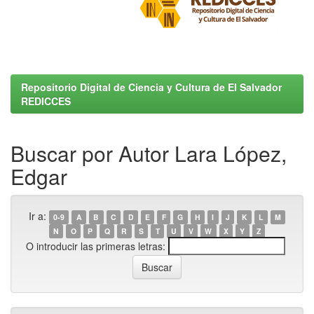
Repositorio Digital de Ciencia y Cultura de El Salvador
REDICCES
Buscar por Autor Lara López,
Edgar
Ir a:
0-9
A
B
C
D
E
F
G
H
I
J
K
L
M
N
O
P
Q
R
S
T
U
V
W
X
Y
Z
O introducir las primeras letras: