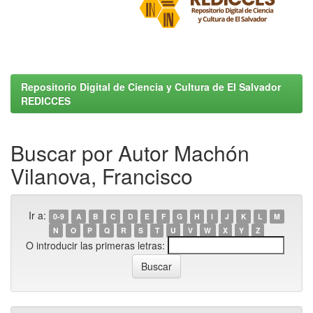
Repositorio Digital de Ciencia y Cultura de El Salvador
REDICCES
Buscar por Autor Machón
Vilanova, Francisco
Ir a:
0-9
A
B
C
D
E
F
G
H
I
J
K
L
M
N
O
P
Q
R
S
T
U
V
W
X
Y
Z
O introducir las primeras letras: