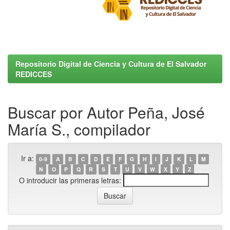
Repositorio Digital de Ciencia y Cultura de El Salvador
REDICCES
Buscar por Autor Peña, José
María S., compilador
Ir a:
0-9
A
B
C
D
E
F
G
H
I
J
K
L
M
N
O
P
Q
R
S
T
U
V
W
X
Y
Z
O introducir las primeras letras: