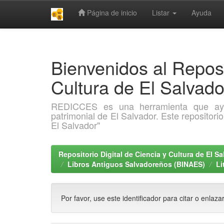
Página de inicio
Listar
Ayuda
Skip
navigation
Bienvenidos al Reposi
Cultura de El Salva
REDICCES es una herramienta que ayuda 
patrimonial de El Salvador. Este repositori
El Salvador"
Repositorio Digital de Ciencia y Cultura de El 
Libros Antiguos Salvadoreños (BINAES)
Li
Por favor, use este identificador para citar o enlaza