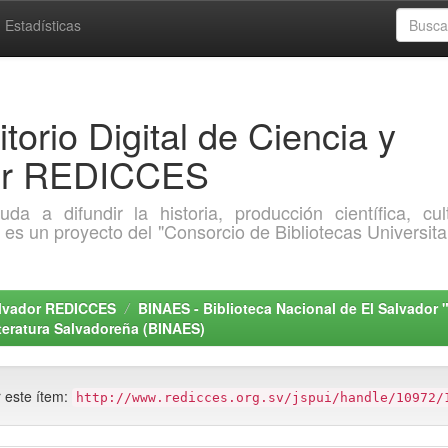
Estadísticas
torio Digital de Ciencia y
dor REDICCES
a difundir la historia, producción científica, cult
o es un proyecto del "Consorcio de Bibliotecas Universita
Salvador REDICCES
BINAES - Biblioteca Nacional de El Salvador 
teratura Salvadoreña (BINAES)
r este ítem:
http://www.redicces.org.sv/jspui/handle/10972/