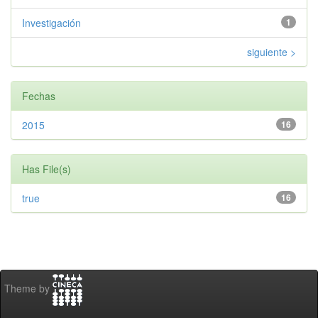
Investigación
1
siguiente >
Fechas
2015
16
Has File(s)
true
16
Theme by