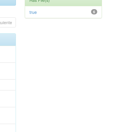
Has File(s)
true
6
guiente