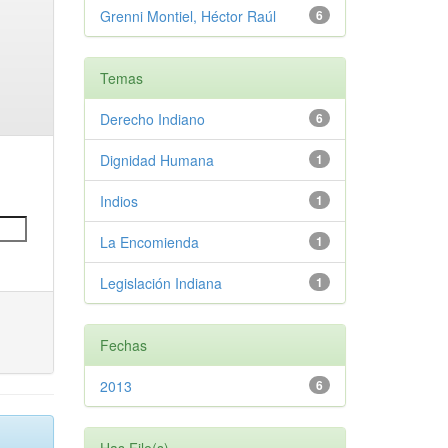
Grenni Montiel, Héctor Raúl
6
Temas
Derecho Indiano
6
Dignidad Humana
1
Indios
1
La Encomienda
1
Legislación Indiana
1
Fechas
2013
6