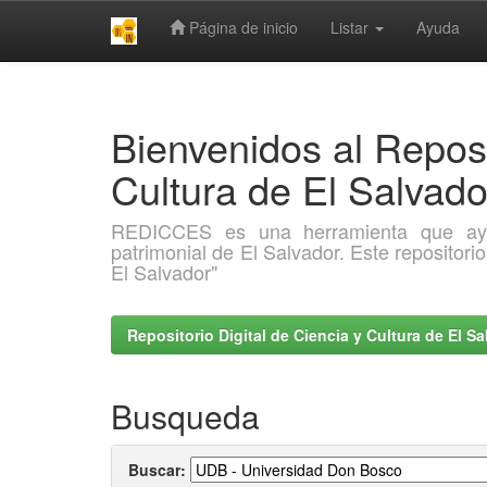
Página de inicio
Listar
Ayuda
Skip
navigation
Bienvenidos al Reposi
Cultura de El Salva
REDICCES es una herramienta que ayuda 
patrimonial de El Salvador. Este repositori
El Salvador"
Repositorio Digital de Ciencia y Cultura de El 
Busqueda
Buscar: