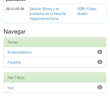
2013-05-09
Salazar Bondy y el
UDB
;
Fúnez,
problema de la filosofía
Rubén
hispanoamericana
Navegar
Temas
Existencialísmo
1
Filosofía
1
Has File(s)
true
1