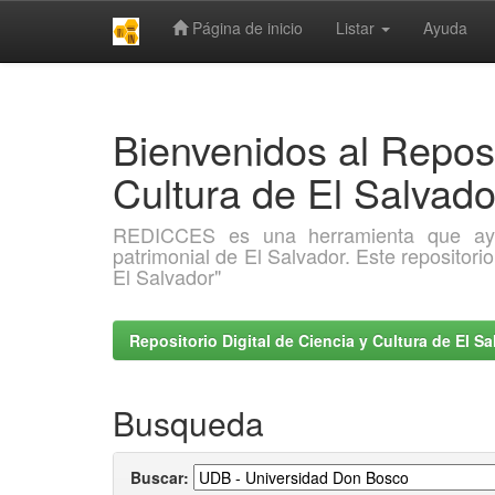
Página de inicio
Listar
Ayuda
Skip
navigation
Bienvenidos al Reposi
Cultura de El Salva
REDICCES es una herramienta que ayuda 
patrimonial de El Salvador. Este repositori
El Salvador"
Repositorio Digital de Ciencia y Cultura de El 
Busqueda
Buscar: