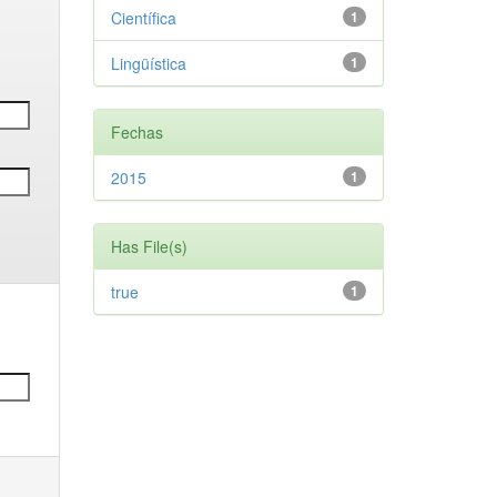
Científica
1
Lingüística
1
Fechas
2015
1
Has File(s)
true
1