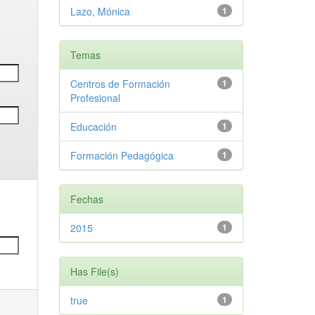
Lazo, Mónica
1
Temas
Centros de Formación
1
Profesional
Educación
1
Formación Pedagógica
1
Fechas
2015
1
Has File(s)
true
1