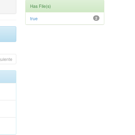
Has File(s)
true
2
guiente