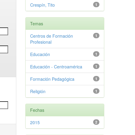
Crespín, Tito
1
Temas
Centros de Formación
1
Profesional
Educación
1
Educación - Centroamérica
1
Formación Pedagógica
1
Religión
1
Fechas
2015
2