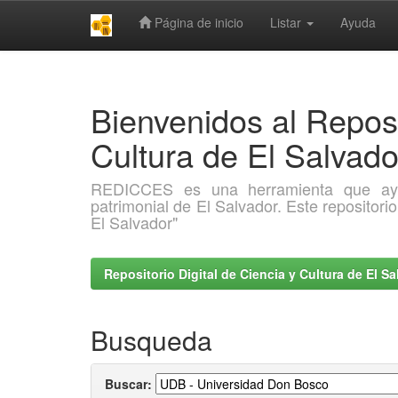
Página de inicio
Listar
Ayuda
Skip
navigation
Bienvenidos al Reposi
Cultura de El Salva
REDICCES es una herramienta que ayuda 
patrimonial de El Salvador. Este repositori
El Salvador"
Repositorio Digital de Ciencia y Cultura de El 
Busqueda
Buscar: