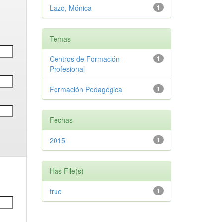
Lazo, Mónica
1
Temas
Centros de Formación
1
Profesional
Formación Pedagógica
1
Fechas
2015
1
Has File(s)
true
1