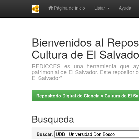
Página de inicio
Listar
Ayuda
Skip
navigation
Bienvenidos al Reposi
Cultura de El Salva
REDICCES es una herramienta que ayuda 
patrimonial de El Salvador. Este repositori
El Salvador"
Repositorio Digital de Ciencia y Cultura de El 
Busqueda
Buscar: