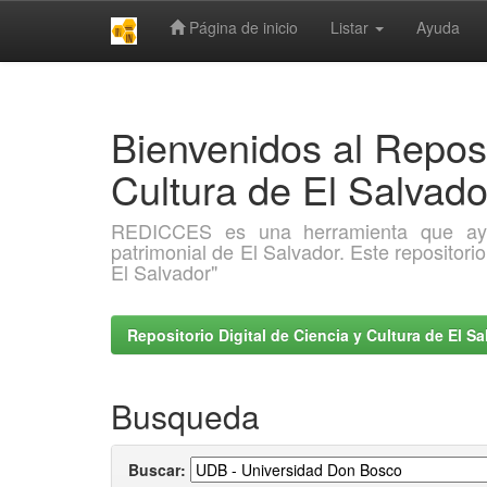
Página de inicio
Listar
Ayuda
Skip
navigation
Bienvenidos al Reposi
Cultura de El Salva
REDICCES es una herramienta que ayuda 
patrimonial de El Salvador. Este repositori
El Salvador"
Repositorio Digital de Ciencia y Cultura de El 
Busqueda
Buscar: