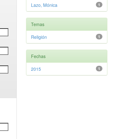
Lazo, Mónica
1
Temas
Religión
1
Fechas
2015
1