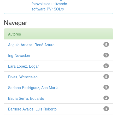
fotovoltaica utilizando
software PV* SOL®
Navegar
Autores
Angulo Arriaza, René Arturo
5
Ing-Novación
5
Lara López, Edgar
5
Rivas, Wenceslao
5
Soriano Rodríguez, Ana María
5
Badía Serra, Eduardo
4
Barriere Ávalos, Luis Roberto
4