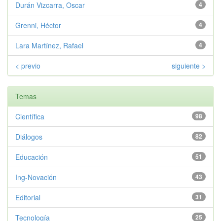
Durán Vizcarra, Oscar
4
Grenni, Héctor
4
Lara Martínez, Rafael
4
< previo
siguiente >
Temas
Científica
98
Diálogos
82
Educación
51
Ing-Novación
43
Editorial
31
Tecnología
25