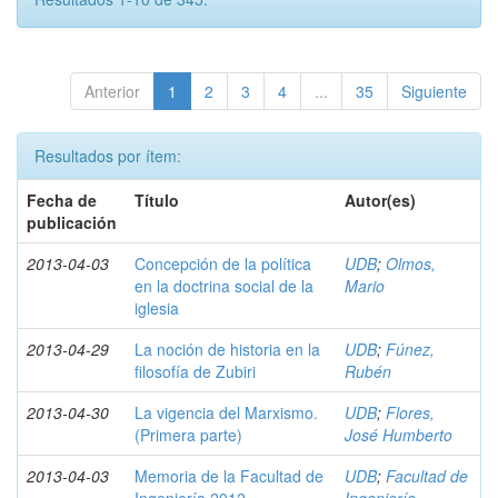
Anterior
1
2
3
4
...
35
Siguiente
Resultados por ítem:
Fecha de
Título
Autor(es)
publicación
2013-04-03
Concepción de la política
UDB
;
Olmos,
en la doctrina social de la
Mario
iglesia
2013-04-29
La noción de historia en la
UDB
;
Fúnez,
filosofía de Zubiri
Rubén
2013-04-30
La vigencia del Marxismo.
UDB
;
Flores,
(Primera parte)
José Humberto
2013-04-03
Memoria de la Facultad de
UDB
;
Facultad de