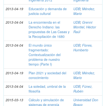
Ingeniería 2012
Ingeniería
2013-04-19
Educación y demanda de
UDB
;
Méndez,
justicia cultural
Mario
2013-04-04
La encomienda en el
UDB
;
Grenni
Derecho Indiano: las
Montiel, Héctor
propuestas de Las Casas y
Raúl
la Recopilación de 1680
2013-04-04
El mundo único
UDB
;
Flores,
fragmentado:
Humberto
Contextualización del
problema de nuestro
tiempo (Parte I)
2013-04-19
Plan 2021 y sociedad del
UDB
;
Méndez,
conocimiento
Mario
2013-04-04
La soledad, umbral de la
UDB
;
Fúnez,
filosofía
Rubén
2015-03-13
Cálculo y simulación de
Universidad Don
sistemas de energía
Bosco