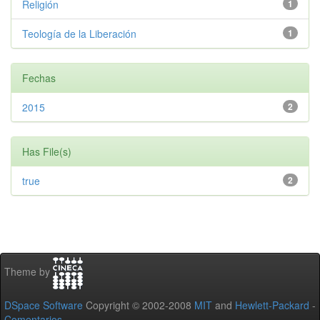
Religión
1
Teología de la Liberación
1
Fechas
2015
2
Has File(s)
true
2
Theme by
DSpace Software
Copyright © 2002-2008
MIT
and
Hewlett-Packard
-
Comentarios