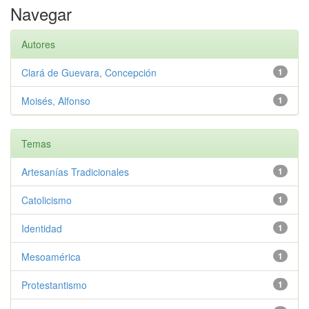
Navegar
Autores
Clará de Guevara, Concepción
1
Moisés, Alfonso
1
Temas
Artesanías Tradicionales
1
Catolicismo
1
Identidad
1
Mesoamérica
1
Protestantismo
1