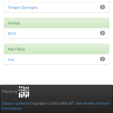
Terapia Quirúrgica
1
Fechas
2015
1
Has File(s)
true
1
Theme by
DSpace Software
Copyright © 2002-2008
MIT
and
Hewlett-Packard
-
Comentarios