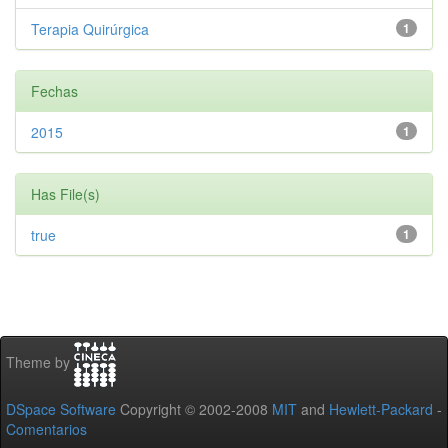
Terapia Quirúrgica
1
Fechas
2015
1
Has File(s)
true
1
Theme by
DSpace Software
Copyright © 2002-2008
MIT
and
Hewlett-Packard
-
Comentarios