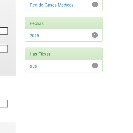
Red de Gases Médicos
1
Fechas
2015
1
Has File(s)
true
1