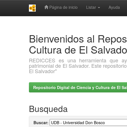
Página de inicio
Listar
Ayuda
Skip
navigation
Bienvenidos al Reposi
Cultura de El Salva
REDICCES es una herramienta que ayuda 
patrimonial de El Salvador. Este repositori
El Salvador"
Repositorio Digital de Ciencia y Cultura de El 
Busqueda
Buscar: