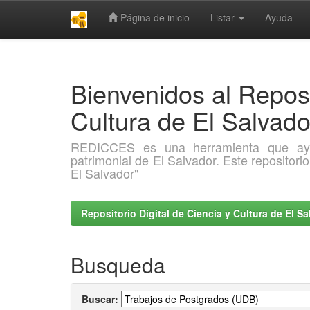
Página de inicio
Listar
Ayuda
Skip
navigation
Bienvenidos al Reposi
Cultura de El Salva
REDICCES es una herramienta que ayuda 
patrimonial de El Salvador. Este repositori
El Salvador"
Repositorio Digital de Ciencia y Cultura de El 
Busqueda
Buscar: