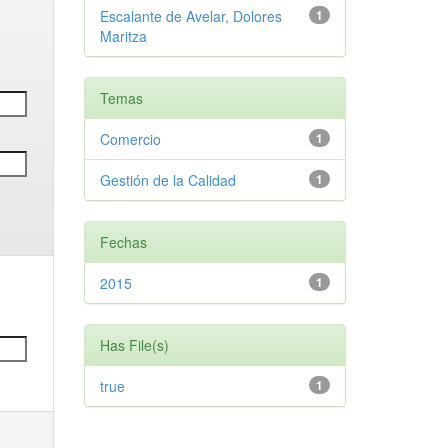
Escalante de Avelar, Dolores
1
Maritza
Temas
Comercio
1
Gestión de la Calidad
1
Fechas
2015
1
Has File(s)
true
1