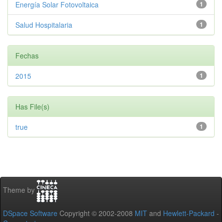
Energía Solar Fotovoltaica
1
Salud Hospitalaria
1
Fechas
2015
1
Has File(s)
true
1
Theme by
DSpace Software
Copyright © 2002-2008
MIT
and
Hewlett-Packard
-