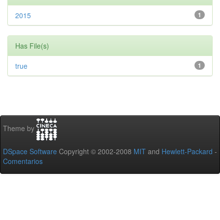
2015
1
Has File(s)
true
1
Theme by
DSpace Software
Copyright © 2002-2008
MIT
and
Hewlett-Packard
-
Comentarios