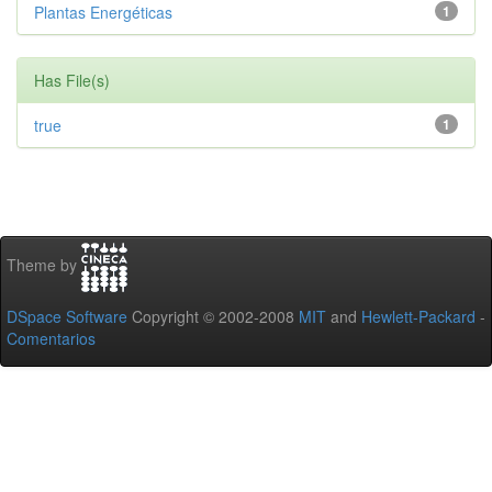
Plantas Energéticas
1
Has File(s)
true
1
Theme by
DSpace Software
Copyright © 2002-2008
MIT
and
Hewlett-Packard
-
Comentarios