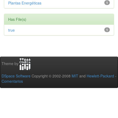
Plantas Energéticas
1
Has File(s)
true
1
Theme by
DSpace Software
Copyright © 2002-2008
MIT
and
Hewlett-Packard
-
Comentarios