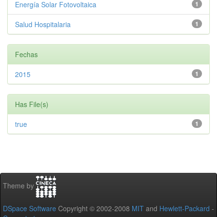
Energía Solar Fotovoltaica
1
Salud Hospitalaria
1
Fechas
2015
1
Has File(s)
true
1
Theme by
DSpace Software
Copyright © 2002-2008
MIT
and
Hewlett-Packard
-