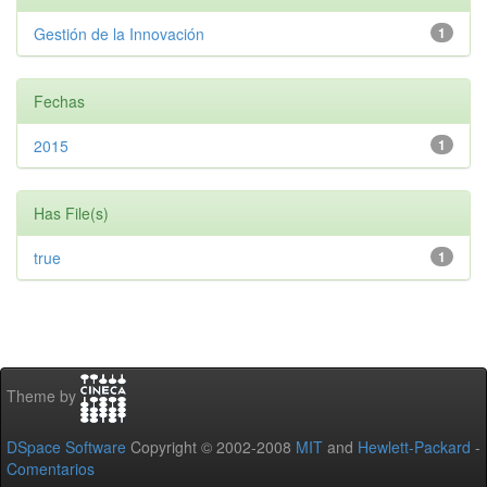
Gestión de la Innovación
1
Fechas
2015
1
Has File(s)
true
1
Theme by
DSpace Software
Copyright © 2002-2008
MIT
and
Hewlett-Packard
-
Comentarios