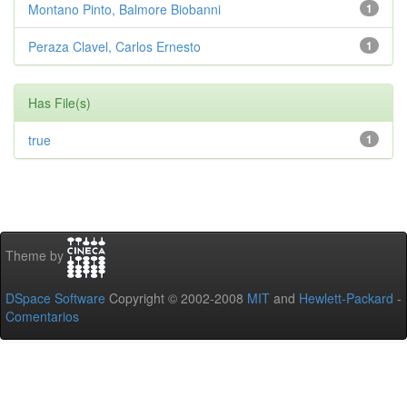
Montano Pinto, Balmore Biobanni
1
Peraza Clavel, Carlos Ernesto
1
Has File(s)
true
1
Theme by
DSpace Software
Copyright © 2002-2008
MIT
and
Hewlett-Packard
-
Comentarios