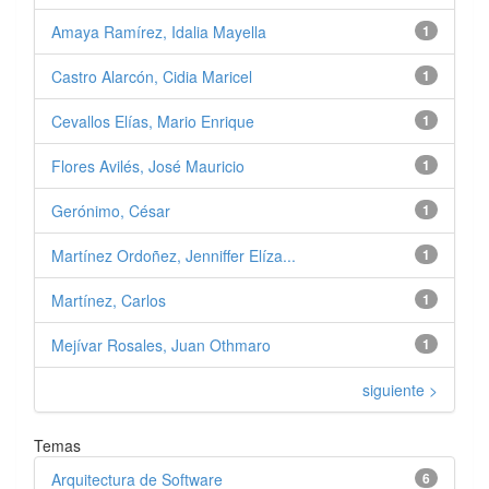
Amaya Ramírez, Idalia Mayella
1
Castro Alarcón, Cidia Maricel
1
Cevallos Elías, Mario Enrique
1
Flores Avilés, José Mauricio
1
Gerónimo, César
1
Martínez Ordoñez, Jenniffer Elíza...
1
Martínez, Carlos
1
Mejívar Rosales, Juan Othmaro
1
siguiente >
Temas
Arquitectura de Software
6