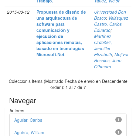
Trabajo.
Yánez, Víctor
2015-03-12
Propuesta de diseño de
Universidad Don
una arquitectura de
Bosco
;
Velásquez
software para
Castro, Carlos
comunicación y
Eduardo
;
ejecución de
Martínez
aplicaciones remotas,
Ordoñez,
basado en tecnologías
Jenniffer
Microsoft.Net.
Elízabeth
;
Mejívar
Rosales, Juan
Othmaro
Coleccion's Items (Mostrado Fecha de envío en Descendente
orden): 1 al 7 de 7
Navegar
Autores
Aguilar, Carlos
1
Aguirre, William
1