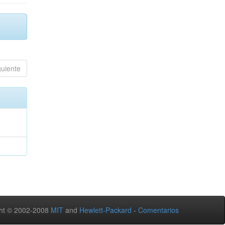
guiente
ht © 2002-2008
MIT
and
Hewlett-Packard
-
Comentarios