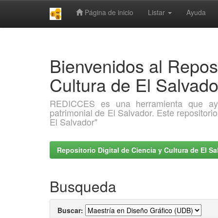
Página de inicio
Listar
Ayuda
Skip
navigation
Bienvenidos al Reposi
Cultura de El Salva
REDICCES es una herramienta que ayuda 
patrimonial de El Salvador. Este repositori
El Salvador"
Repositorio Digital de Ciencia y Cultura de El 
Busqueda
Buscar: