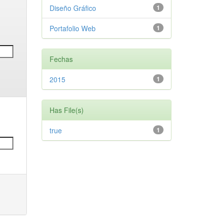
Diseño Gráfico
1
Portafolio Web
1
Fechas
2015
1
Has File(s)
true
1