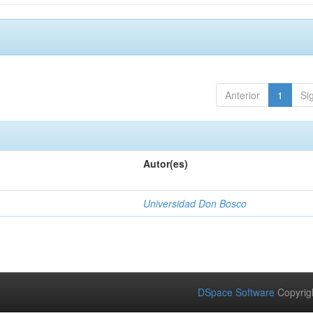
Anterior
1
Si
Autor(es)
Universidad Don Bosco
DSpace Software
Copyrig