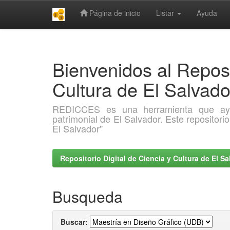
Página de inicio
Listar
Ayuda
Skip
navigation
Bienvenidos al Reposi
Cultura de El Salva
REDICCES es una herramienta que ayuda 
patrimonial de El Salvador. Este repositori
El Salvador"
Repositorio Digital de Ciencia y Cultura de El 
Busqueda
Buscar: