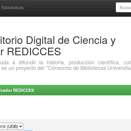
Estadísticas
torio Digital de Ciencia y
dor REDICCES
a difundir la historia, producción científica, cult
o es un proyecto del "Consorcio de Bibliotecas Universita
Salvador REDICCES