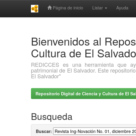
Página de inicio
Listar
Ayuda
Skip
navigation
Bienvenidos al Reposi
Cultura de El Salva
REDICCES es una herramienta que ayuda 
patrimonial de El Salvador. Este repositori
El Salvador"
Repositorio Digital de Ciencia y Cultura de El 
Busqueda
Buscar: