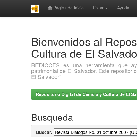
Página de inicio
Listar
Ayuda
Skip
navigation
Bienvenidos al Reposi
Cultura de El Salva
REDICCES es una herramienta que ayuda 
patrimonial de El Salvador. Este repositori
El Salvador"
Repositorio Digital de Ciencia y Cultura de El 
Busqueda
Buscar: