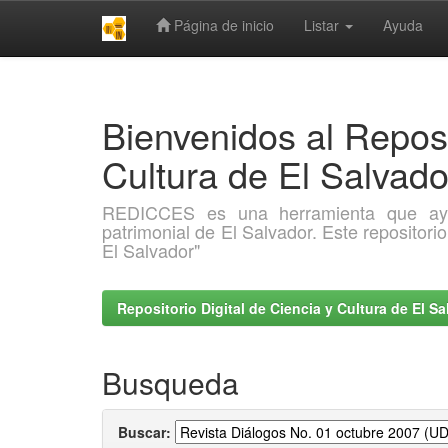
Página de inicio
Listar
Ayuda
Skip
navigation
Bienvenidos al Reposi
Cultura de El Salva
REDICCES es una herramienta que ayuda 
patrimonial de El Salvador. Este repositori
El Salvador"
Repositorio Digital de Ciencia y Cultura de El 
Busqueda
Buscar: