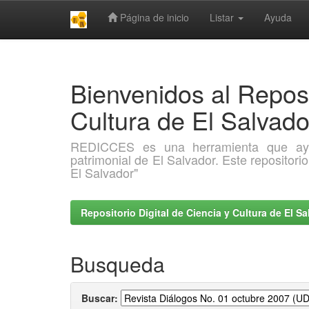
Página de inicio
Listar
Ayuda
Skip
navigation
Bienvenidos al Reposi
Cultura de El Salva
REDICCES es una herramienta que ayuda 
patrimonial de El Salvador. Este repositori
El Salvador"
Repositorio Digital de Ciencia y Cultura de El 
Busqueda
Buscar: