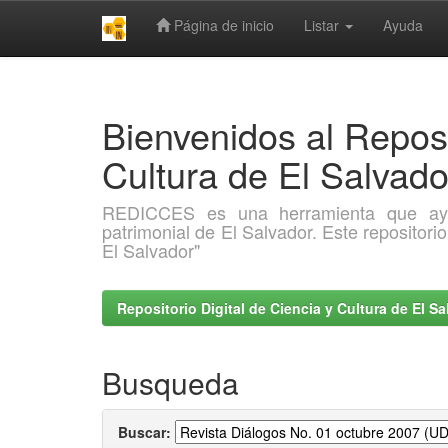
Página de inicio
Listar
Ayuda
Skip
navigation
Bienvenidos al Reposi
Cultura de El Salva
REDICCES es una herramienta que ayuda 
patrimonial de El Salvador. Este repositori
El Salvador"
Repositorio Digital de Ciencia y Cultura de El 
Busqueda
Buscar: