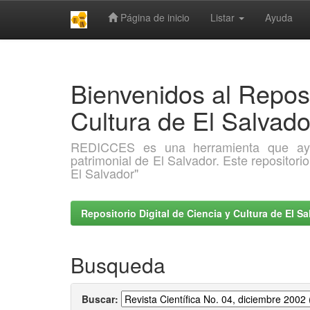
Página de inicio
Listar
Ayuda
Skip
navigation
Bienvenidos al Reposi
Cultura de El Salva
REDICCES es una herramienta que ayuda 
patrimonial de El Salvador. Este repositori
El Salvador"
Repositorio Digital de Ciencia y Cultura de El 
Busqueda
Buscar: