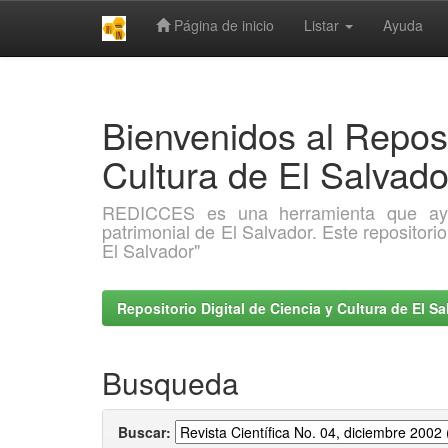
Página de inicio
Listar
Ayuda
Skip
navigation
Bienvenidos al Reposi
Cultura de El Salva
REDICCES es una herramienta que ayuda 
patrimonial de El Salvador. Este repositori
El Salvador"
Repositorio Digital de Ciencia y Cultura de El 
Busqueda
Buscar: