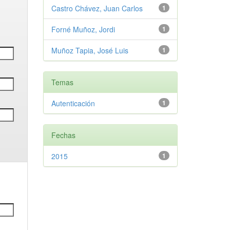
Castro Chávez, Juan Carlos
1
Forné Muñoz, Jordi
1
Muñoz Tapia, José Luis
1
Temas
Autenticación
1
Fechas
2015
1