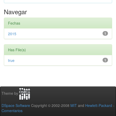
Navegar
Fechas
2015
1
Has File(s)
true
1
Theme by
DSpace Software
Copyright © 2002-2008
MIT
and
Hewlett-Packard
-
Comentarios